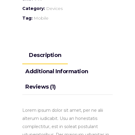
Category:
Devices
Tag:
Mobile
Description
Additional Information
Reviews (1)
Lorem ipsum dolor sit amet, per ne alii
alterum iudicabit. Usu an honestatis
complectitur, est in soleat postulant
vituperatoribus. Per maiorum urbanitas in.