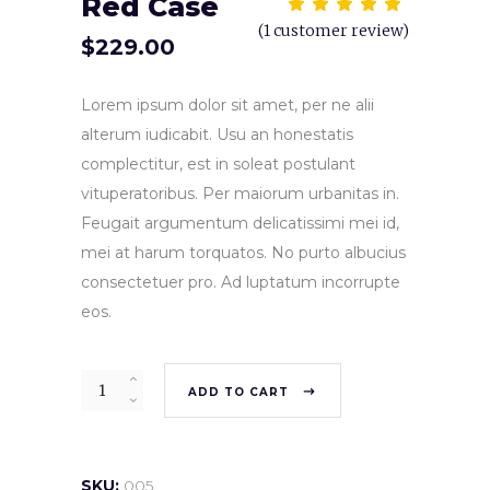
Red Case
Rat
1
5.00
(
1
customer review)
out
$
229.00
of 5
based
on
customer
Lorem ipsum dolor sit amet, per ne alii
rating
alterum iudicabit. Usu an honestatis
complectitur, est in soleat postulant
vituperatoribus. Per maiorum urbanitas in.
Feugait argumentum delicatissimi mei id,
mei at harum torquatos. No purto albucius
consectetuer pro. Ad luptatum incorrupte
eos.
ADD TO CART
SKU:
005