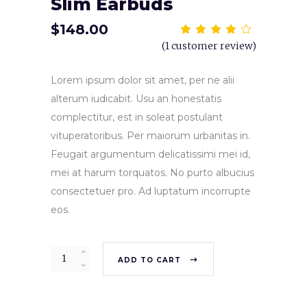
Slim Earbuds
$
148.00
Rat
1
4.00
(
1
customer review)
out
of 5
based
on
Lorem ipsum dolor sit amet, per ne alii
customer
rating
alterum iudicabit. Usu an honestatis
complectitur, est in soleat postulant
vituperatoribus. Per maiorum urbanitas in.
Feugait argumentum delicatissimi mei id,
mei at harum torquatos. No purto albucius
consectetuer pro. Ad luptatum incorrupte
eos.
ADD TO CART