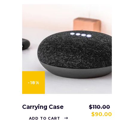
-18%
Carrying Case
$
110.00
$
90.00
ADD TO CART