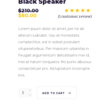
Black Speaker
$
210.00
Rat
1
5.00
$
80.00
(
1
customer review)
out
of 5
based
on
Lorem ipsum dolor sit amet, per ne alii
customer
rating
alterum iudicabit. Usu an honestatis
complectitur, est in soleat postulant
vituperatoribus. Per maiorum urbanitas in.
Feugait argumentum delicatissimi mei id,
mei at harum torquatos. No purto albucius
consectetuer pro. Ad luptatum incorrupte
eos.
ADD TO CART